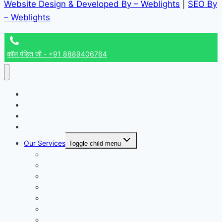
Website Design & Developed By – Weblights
|
SEO By
– Weblights
कॉल पंडित जी - +91 8889406764
Home
Blog
About us
Contact us
Our Services
Toggle child menu
Kaal Sarp Dosh Puja Ujjain
Mangal Dosh Puja Ujjain
Rudrabhishek Puja in Ujjain
Mahamrityunjay Jaap in Ujjain
Angarak Dosh Puja in Ujjain
Navgraha Shanti Puja Ujjain
Guru Chandal Dosh Puja in Ujjain