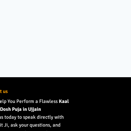
t us
elp You Perform a Flawless
Kaal
Dosh Puja in Ujjain
us today to speak directly with
t Ji, ask your questions, and