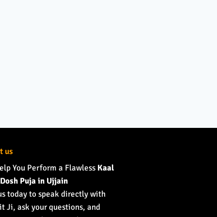
t us
elp You Perform a Flawless
Kaal
Dosh Puja in Ujjain
us today to speak directly with
t Ji, ask your questions, and